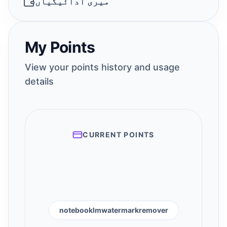
میری ادائیگیاں
My Points
View your points history and usage
details
CURRENT POINTS
notebooklmwatermarkremover