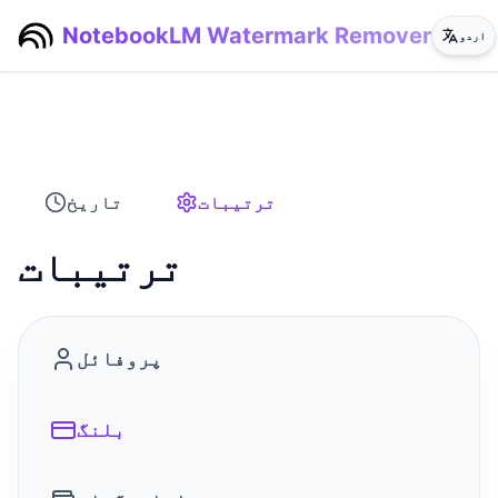
NotebookLM Watermark Remover
اردو
ترتیبات
تاریخ
ترتیبات
پروفائل
بلنگ