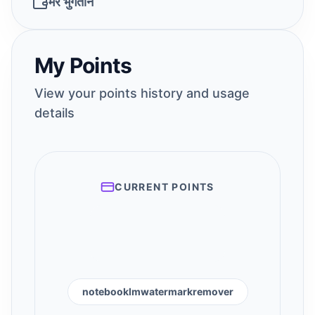
मेरे भुगतान
My Points
View your points history and usage
details
CURRENT POINTS
notebooklmwatermarkremover