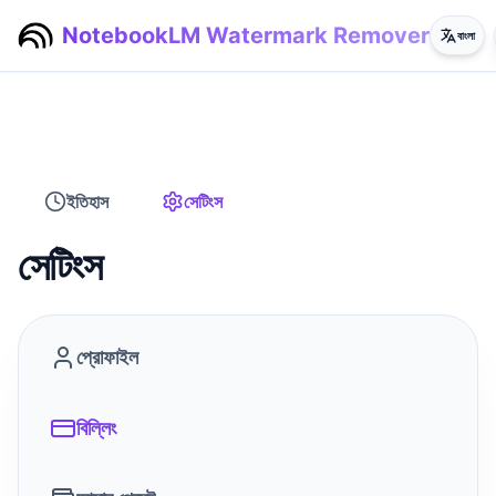
NotebookLM Watermark Remover
বাংলা
ইতিহাস
সেটিংস
সেটিংস
প্রোফাইল
বিল্লিং