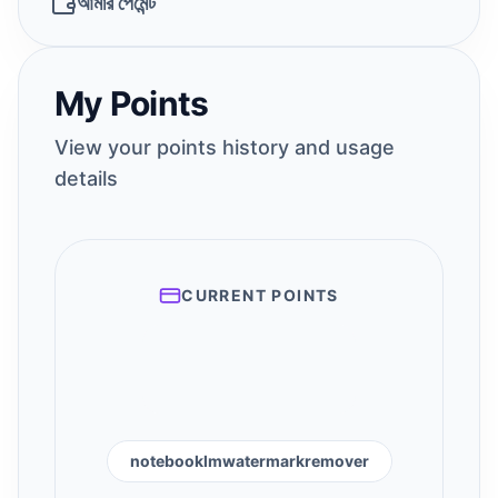
আমার পেমেন্ট
My Points
View your points history and usage
details
CURRENT POINTS
notebooklmwatermarkremover